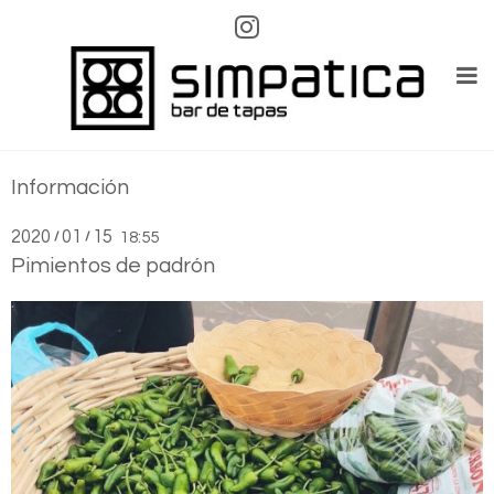
Información
2020
01
15
/
/
18:55
Pimientos de padrón