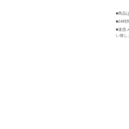
■商品
■24
■迷惑
い致し