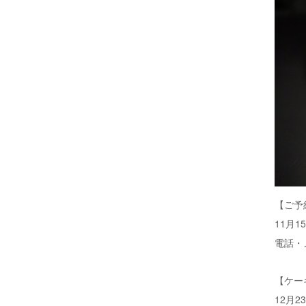
【ご予
11月1
電話・
【ケー
12月23