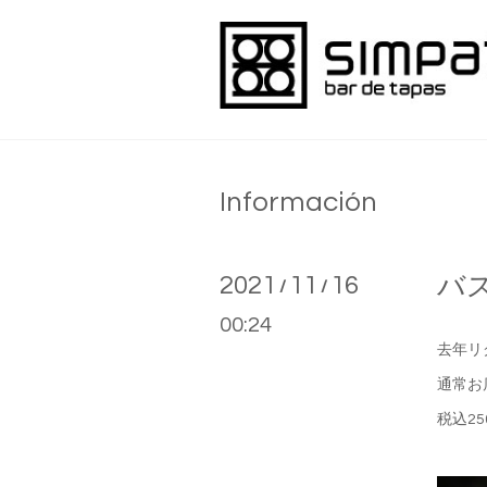
Información
2021
11
16
バ
/
/
00:24
去年リ
通常お
税込2