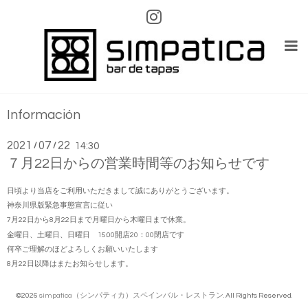
Información
2021
07
22
/
/
14:30
７月22日からの営業時間等のお知らせです
日頃より当店をご利用いただきまして誠にありがとうございます。
神奈川県版緊急事態宣言に従い
7月22日から8月22日まで月曜日から木曜日まで休業。
金曜日、土曜日、日曜日 15:00開店20：00閉店です
何卒ご理解のほどよろしくお願いいたします
8月22日以降はまたお知らせします。
©2026
simpatica（シンパティカ）スペインバル・レストラン
. All Rights Reserved.