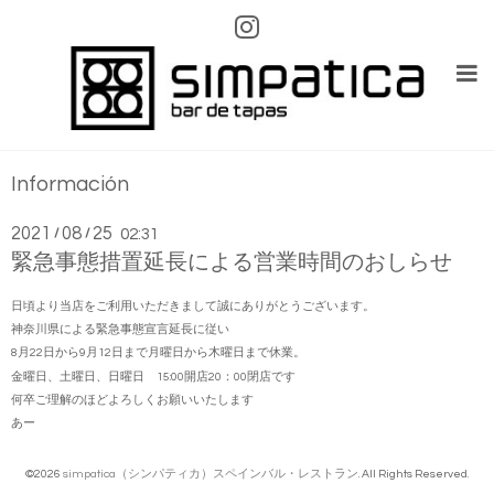
Información
2021
08
25
/
/
02:31
緊急事態措置延長による営業時間のおしらせ
日頃より当店をご利用いただきまして誠にありがとうございます。
神奈川県による緊急事態宣言延長に従い
8月22日から9月12日まで月曜日から木曜日まで休業。
金曜日、土曜日、日曜日 15:00開店20：00閉店です
何卒ご理解のほどよろしくお願いいたします
あー
©2026
simpatica（シンパティカ）スペインバル・レストラン
. All Rights Reserved.